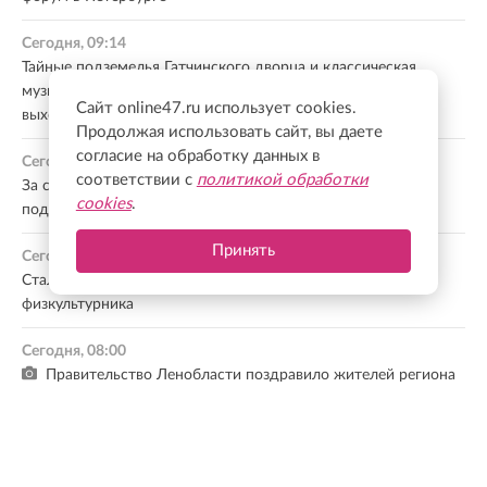
Сегодня, 09:14
Тайные подземелья Гатчинского дворца и классическая
музыка на свежем воздухе: где интересно провести
Сайт online47.ru использует cookies.
выходные в Ленобласти
Продолжая использовать сайт, вы даете
согласие на обработку данных в
Сегодня, 08:51
соответствии с
политикой обработки
За сутки в Ленобласти пожарно-спасательные
cookies
.
подразделения реагировали на 10 происшествий
Принять
Сегодня, 08:21
Стало известно, как Ленобласть будет отмечать День
физкультурника
Сегодня, 08:00
Правительство Ленобласти поздравило жителей региона
с Днем физкультурника
Все новости