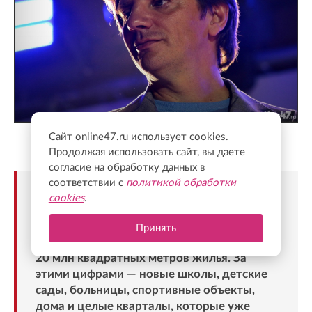
Сайт online47.ru использует cookies.
Валентин Илюшин/Online47
Продолжая использовать сайт, вы даете
согласие на обработку данных в
соответствии с
политикой обработки
«К Дню строителя Ленинградская область
cookies
.
подходит с очень серьезным заделом. За
последние пять лет строители возвели
Принять
более 130 социальных объектов и почти
20 млн квадратных метров жилья. За
этими цифрами — новые школы, детские
сады, больницы, спортивные объекты,
дома и целые кварталы, которые уже