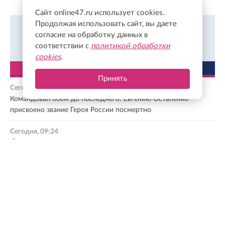
Сайт online47.ru использует cookies.
Продолжая использовать сайт, вы даете
Читайте новости Ленинградской области раньше
согласие на обработку данных в
других во Вконтакте
Подписаться
соответствии с
политикой обработки
cookies
.
ЛЕНТА
ПОПУЛЯРНОЕ
Принять
Сегодня, 09:37
Командовал боем до последнего: Евгению Остапенко
присвоено звание Героя России посмертно
Сегодня, 09:24
Жители Красного Брызгово смогли подключиться к
природному газу
Сегодня, 09:08
Ограничение движения на внешнем кольце КАД продлят
до 15 ноября
Сегодня, 06:31