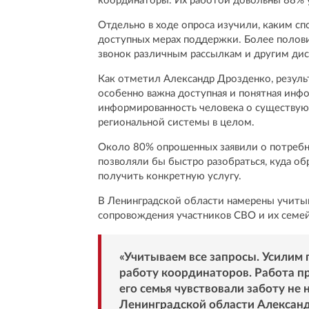
координаторы. Их работой довольны 88% у
Отдельно в ходе опроса изучили, каким с
доступных мерах поддержки. Более поло
звонок различным рассылкам и другим д
Как отметил Александр Дрозденко, резуль
особенно важна доступная и понятная инф
информированность человека о существую
региональной системы в целом.
Около 80% опрошенных заявили о потребно
позволяли бы быстро разобраться, куда о
получить конкретную услугу.
В Ленинградской области намерены учитыв
сопровождения участников СВО и их семей
«Учитываем все запросы. Усилим
работу координаторов. Работа п
его семья чувствовали заботу не 
Ленинградской области Алексан