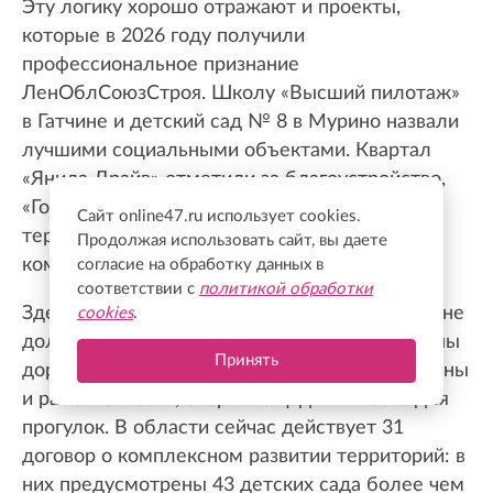
Эту логику хорошо отражают и проекты,
которые в 2026 году получили
профессиональное признание
ЛенОблСоюзСтроя. Школу «Высший пилотаж»
в Гатчине и детский сад № 8 в Мурино назвали
лучшими социальными объектами. Квартал
«Янила Драйв» отметили за благоустройство,
«Город Звезд» — за комплексное освоение
Сайт online47.ru использует cookies.
территории, а «Новый Питер» — за создание
Продолжая использовать сайт, вы даете
комфортной жилой среды.
согласие на обработку данных в
соответствии с
политикой обработки
Здесь вполне понятный принцип: новый дом не
cookies
.
должен стоять посреди пустоты. Рядом нужны
Принять
дороги и сети, детские сады и школы, магазины
и рабочие места, спортплощадки и места для
прогулок. В области сейчас действует 31
договор о комплексном развитии территорий: в
них предусмотрены 43 детских сада более чем