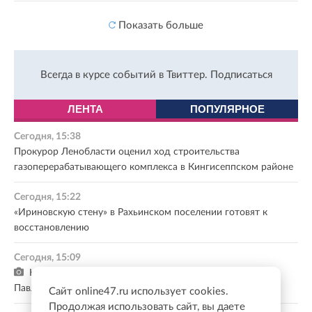
Показать больше
Всегда в курсе событий в Твиттер.
Подписаться
ЛЕНТА
ПОПУЛЯРНОЕ
Сегодня, 15:38
Прокурор Ленобласти оценил ход строительства
газоперерабатывающего комплекса в Кингисеппском районе
Сегодня, 15:22
«Ириновскую стену» в Рахьинском поселении готовят к
восстановлению
Сегодня, 15:09
На региональной трассе Красное Село – Гатчина –
Павловск обновили 6 километров покрытия
Сайт online47.ru использует cookies.
Продолжая использовать сайт, вы даете