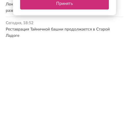
Принять
Ленобласть и Новгородская область будут совместно
развивать реабилитацию участников СВО
Сегодня, 18:52
Реставрация Тайничной башни продолжается в Старой
Ладоге
Сегодня, 18:51
Финляндия закрывает проходы для дичи на границе с
Россией из-за АЧС
Все новости
МНЕНИЕ ЭКСПЕРТА
Ленинградская область — один из лидеров по
темпам развития. По итогам прошлого года
регион занял первое место в России по объему
инвестиций в реальный сектор экономики. Это
наглядный показатель доверия бизнеса и