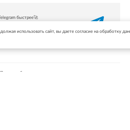
Telegram быстрее🚀
/t.me/online47news
одолжая использовать сайт, вы даете согласие на обработку да
Показать больше
событий в Твиттер.
Подписаться
ственных организаций, деятельность которых признана нежелательной на т
ганизации: ↓