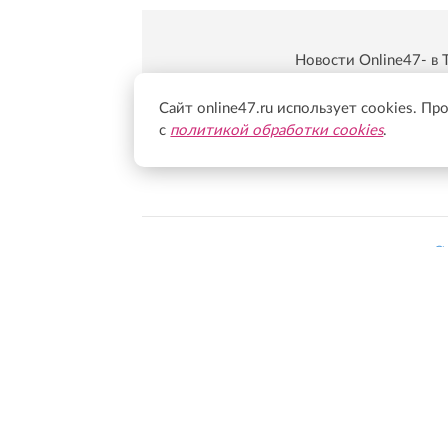
Новости Online47- в 
Подпишись:
https:/
Сайт online47.ru использует cookies. Пр
с
политикой обработки cookies
.
Всегда в курсе 
Перечень иностранных и международных неправитель
В России признаны экстремистскими и запрещены ор