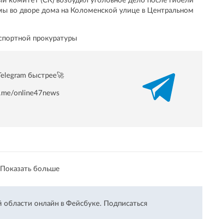
й комитет (СК) возбудил уголовное дело после гибели
мы во дворе дома на Коломенской улице в Центральном
нспортной прокуратуры
Telegram быстрее🚀
/t.me/online47news
Показать больше
й области онлайн в Фейсбуке.
Подписаться