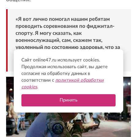
«Я вот лично помогал нашим ребятам
проводить соревнования по фиджитал-
спорту. Я могу сказать, как
военнослужащий, сам, скажем так,
уволенный по состоянию здоровья, что за
фиджитал-спортом вообще будущее», —
Сайт online47.ru использует cookies.
сказал помощник губернатора.
Продолжая использовать сайт, вы даете
согласие на обработку данных в
соответствии с
политикой обработки
cookies
.
Принять