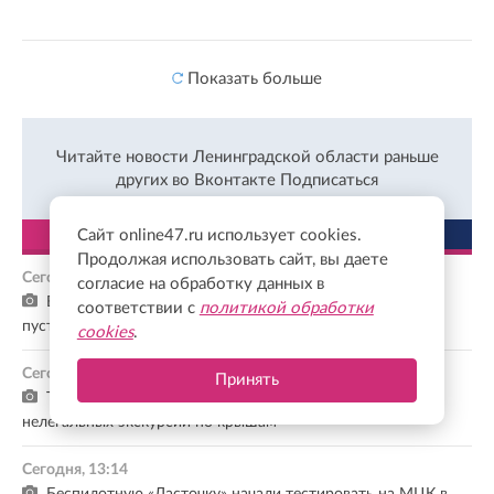
Показать больше
Читайте новости Ленинградской области раньше
других во Вконтакте
Подписаться
ЛЕНТА
ПОПУЛЯРНОЕ
Сайт online47.ru использует cookies.
Продолжая использовать сайт, вы даете
Сегодня, 13:52
согласие на обработку данных в
Выставка «Синьор Гонзага — человек, занимающийся
соответствии с
политикой обработки
пустяками» открылась в дворце Павловского парка
cookies
.
Сегодня, 13:34
Принять
Туристов в Петербурге призвали остерегаться
нелегальных экскурсий по крышам
Сегодня, 13:14
Беспилотную «Ласточку» начали тестировать на МЦК в