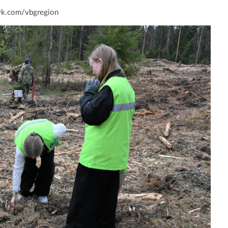
vk.com/vbgregion