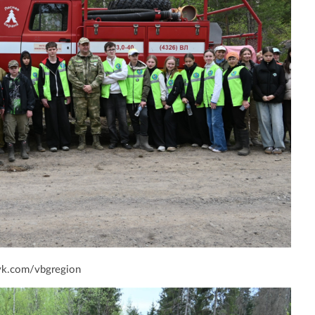
vk.com/vbgregion