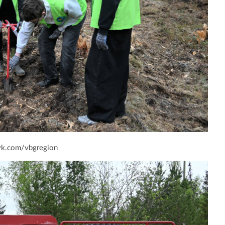
vk.com/vbgregion