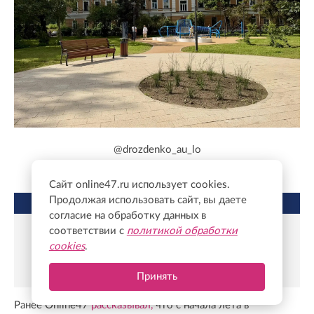
@drozdenko_au_lo
Сайт online47.ru использует cookies.
Продолжая использовать сайт, вы даете
НЕ ПРОПУСТИТЕ
согласие на обработку данных в
соответствии с
политикой обработки
Реставрация «Дороги жизни» выходит на
cookies
.
новый этап: Владимир Цой проверил
ход работ
Принять
Ранее Online47
рассказывал,
что с начала лета в