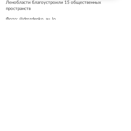
Ленобласти благоустроили 15 общественных
пространств
Фото: @drozdenko_au_lo
Новости Online47- в Telegram быстрее🚀
Подпишись:
https://t.me/online47news
Показать больше