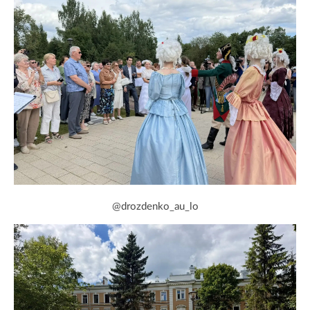
@drozdenko_au_lo