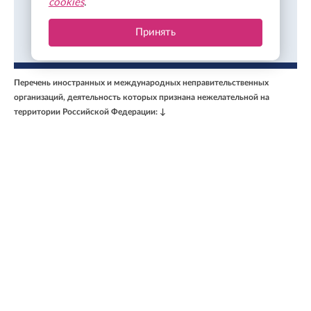
cookies
.
Все новости Ленинградской области онлайн в
Принять
Фейсбуке.
Подписаться
Перечень иностранных и международных неправительственных
организаций, деятельность которых признана нежелательной на
территории Российской Федерации: ↓
В России признаны экстремистскими и запрещены организации: ↓
Организации, СМИ и физические лица, признанные в России
иностранными агентами: ↓
Свидетельство о регистрации средства массовой информации Эл №
ФС77-50579 от 9 июля 2012 г., выдано Федеральной службой по
надзору в сфере связи, информационных технологий и массовых
коммуникаций (Роскомнадзор).
Учредитель: Акционерное общество "Ленинградская областная
телекомпания".
Главный редактор: Бурмакина К. А.
Телефон: +7 (812) 640-6114