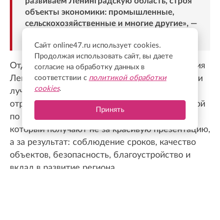
развиваем Ленинградскую область, строя
объекты экономики: промышленные,
сельскохозяйственные и многие другие», —
подчеркнул губернатор.
Сайт online47.ru использует cookies.
Продолжая использовать сайт, вы даете
Отдельной частью праздника стала церемония
согласие на обработку данных в
соответствии с
политикой обработки
ЛенОблСоюзСтроя. В 15 номинациях выбрали
cookies
.
лучшие компании, проекты и специалистов
отрасли по итогам 2025 года. Главной наградой
Принять
по традиции стал бронзовый бобр — знак,
который получают не за красивую презентацию,
а за результат: соблюдение сроков, качество
объектов, безопасность, благоустройство и
вклад в развитие региона.
НЕ ПРОПУСТИТЕ
Не только квадратные метры: как