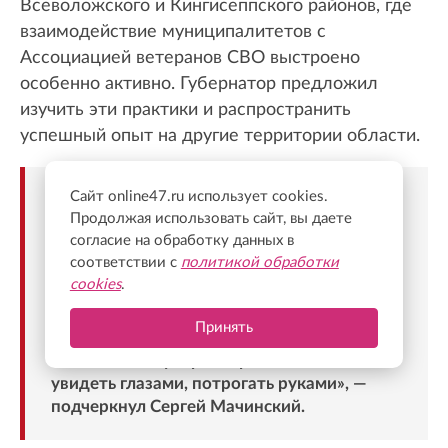
Всеволожского и Кингисеппского районов, где
взаимодействие муниципалитетов с
Ассоциацией ветеранов СВО выстроено
особенно активно. Губернатор предложил
изучить эти практики и распространить
успешный опыт на другие территории области.
Сайт online47.ru использует cookies.
«Как правильно сказал Александр
Продолжая использовать сайт, вы даете
Юрьевич, наиболее эффективной будет
согласие на обработку данных в
встреча в районе, с главой района и в
соответствии с
политикой обработки
присутствии активистов Ассоциации
cookies
.
ветеранов, когда напрямую главе региона
на месте будут рассказывать о
Принять
положительных и отрицательных
моментах. И губернатор сможет это
увидеть глазами, потрогать руками», —
подчеркнул Сергей Мачинский.