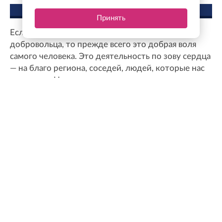
МНЕНИЕ ЭКСПЕРТА
Принять
Если мы говорим о добровольчестве и статусе
добровольца, то прежде всего это добрая воля
самого человека. Это деятельность по зову сердца
— на благо региона, соседей, людей, которые нас
окружают. Но мы понимаем, что, занимаясь
безвозмездной общественной деятельностью,
человек тратит один из самых ценных ресурсов —
свое время. Поэтому в Ленинградской области
предусмотрены различные меры поддержки,
которые позволяют компенсировать эти усилия
Михаил Соколов
Председатель комитета по молодежной
политике Ленинградской области