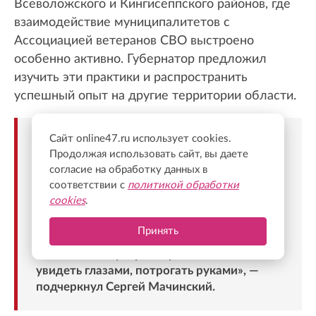
Всеволожского и Кингисеппского районов, где
взаимодействие муниципалитетов с
Ассоциацией ветеранов СВО выстроено
особенно активно. Губернатор предложил
изучить эти практики и распространить
успешный опыт на другие территории области.
Сайт online47.ru использует cookies.
«Как правильно сказал Александр
Продолжая использовать сайт, вы даете
Юрьевич, наиболее эффективной будет
согласие на обработку данных в
встреча в районе, с главой района и в
соответствии с
политикой обработки
присутствии активистов Ассоциации
cookies
.
ветеранов, когда напрямую главе региона
на месте будут рассказывать о
Принять
положительных и отрицательных
моментах. И губернатор сможет это
увидеть глазами, потрогать руками», —
подчеркнул Сергей Мачинский.