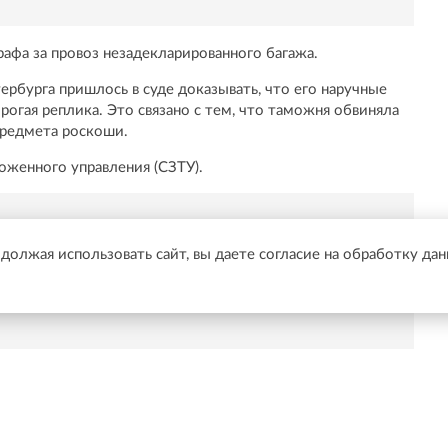
афа за провоз незадекларированного багажа.
рбурга пришлось в суде доказывать, что его наручные
рогая реплика. Это связано с тем, что таможня обвиняла
предмета роскоши.
оженного управления (СЗТУ).
Telegram быстрее🚀
одолжая использовать сайт, вы даете согласие на обработку да
/t.me/online47news
Показать больше