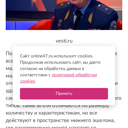
vesti.ru
По его словам, традиционная система ПВО не
Сайт online47.ru использует cookies.
всегда одинаково эффективна против
Продолжая использовать сайт, вы даете
малоразмерных, маловысотных и
согласие на обработку данных в
соответствии с
политикой обработки
малоскоростных воздушных целей. К ним
cookies
.
относятся беспилотники разведывательного и
ударного назначения, в том числе аппараты
Принять
самолетного, вертолетного и квадрокоптерного
типов. Такие БПЛА отличаются по размеру,
количеству и характеристикам, но все
действуют в пространстве нижнего эшелона,