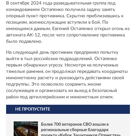
В сентябре 2024 года разведывательная группа под
командованием Остапенко получила задачу занять
опорный пункт противника. Скрытно приблизившись к
позициям, военнослужащие вступили в бой. По
имеющимся данным, Евгений Остапенко открыл огонь из
автомата АК-12, после чего сопротивление противника
было подавлено.
На следующий день противник предпринял попытку
выйти в тыл российских подразделений. Остапенко
первым обнаружил угрозу. Несмотря на полученные
тяжелые ранения, он продолжал передавать координаты
минометному расчету и руководить действиями своей
подгруппы. Это позволило сохранить жизни
сослуживцев и организовать их выход в безопасный
район под артиллерийским и минометным огнем.
НЕ ПРОПУСТИТЕ
Более 700 ветеранов СВО вошли в
региональные сборные благодаря
проекту «Кубок Защитников Отечества»