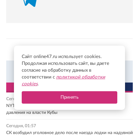
Показать больше
Сайт online47.ru использует cookies.
Продолжая использовать сайт, вы даете
согласие на обработку данных в
Всегда в курсе событий в Твиттер.
Подписаться
соответствии с
политикой обработки
cookies
.
ЛЕНТА
ПОПУЛЯРНОЕ
Принять
Сегодня, 02:29
NYT: ЦРУ создало секретную оперативную группу для
давления на власти Кубы
Сегодня, 01:57
СК возбудил уголовное дело после наезда лодки на надувной