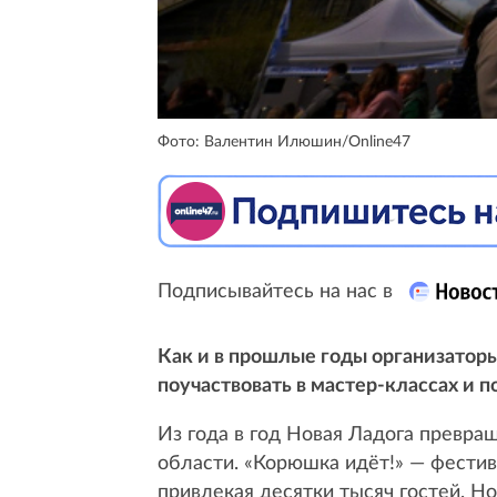
Фото: Валентин Илюшин/Online47
Подписывайтесь на нас в
Как и в прошлые годы организатор
поучаствовать в мастер-классах и 
Из года в год Новая Ладога превра
области. «Корюшка идёт!» — фестив
привлекая десятки тысяч гостей. Но