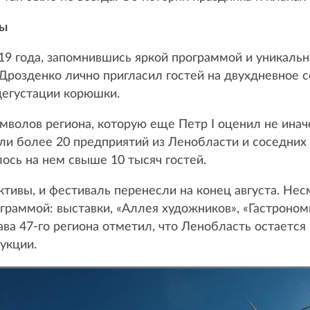
ты
19 года, запомнившись яркой программой и уникаль
Дрозденко лично пригласил гостей на двухдневное 
дегустации корюшки.
имволов региона, которую еще Петр I оценил не инач
ли более 20 предприятий из Ленобласти и соседних
ось на нем свыше 10 тысяч гостей.
ктивы, и фестиваль перенесли на конец августа. Нес
аммой: выставки, «Аллея художников», «Гастрономи
лава 47-го региона отметил, что Ленобласть остаетс
укции.