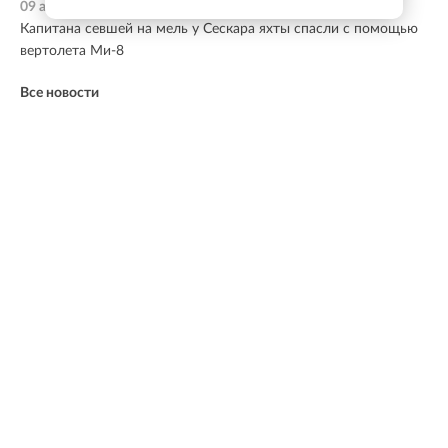
09 августа, 19:41
Капитана севшей на мель у Сескара яхты спасли с помощью
вертолета Ми-8
Все новости
МНЕНИЕ ЭКСПЕРТА
Ленинградская область — один из лидеров по
темпам развития. По итогам прошлого года
регион занял первое место в России по объему
инвестиций в реальный сектор экономики. Это
наглядный показатель доверия бизнеса и
эффективности работы команды губернатора.
Члены правительства ясно понимают желаемую
траекторию развития и движутся к тем целям,
которые были обозначены заранее. Даже в
непростых условиях сохраняется баланс между
экономическим ростом и повышением качества