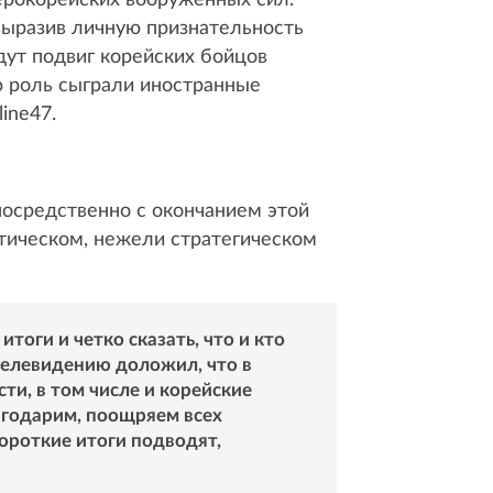
верокорейских вооруженных сил.
выразив личную признательность
дут подвиг корейских бойцов
ю роль сыграли иностранные
ine47.
посредственно с окончанием этой
итическом, нежели стратегическом
тоги и четко сказать, что и кто
телевидению доложил, что в
ти, в том числе и корейские
агодарим, поощряем всех
ороткие итоги подводят,