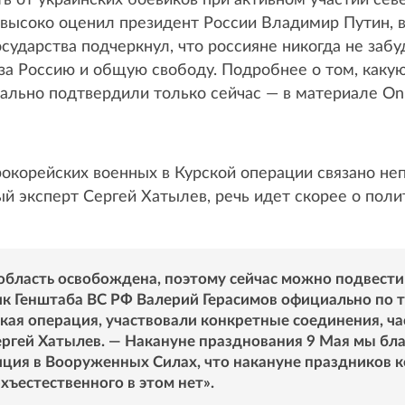
ь от украинских боевиков при активном участии се
высоко оценил президент России Владимир Путин, 
сударства подчеркнул, что россияне никогда не забу
 за Россию и общую свободу. Подробнее о том, каку
ально подтвердили только сейчас — в материале Onl
окорейских военных в Курской операции связано не
й эксперт Сергей Хатылев, речь идет скорее о пол
область освобождена, поэтому сейчас можно подвести и
ник Генштаба ВС РФ Валерий Герасимов официально по 
ая операция, участвовали конкретные соединения, час
ргей Хатылев. — Накануне празднования 9 Мая мы бл
ция в Вооруженных Силах, что накануне праздников к
хъестественного в этом нет».