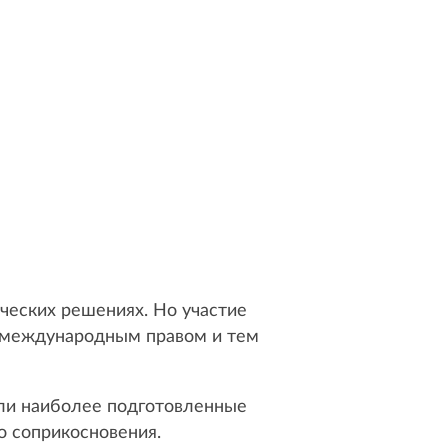
ических решениях. Но участие
с международным правом и тем
али наиболее подготовленные
о соприкосновения.