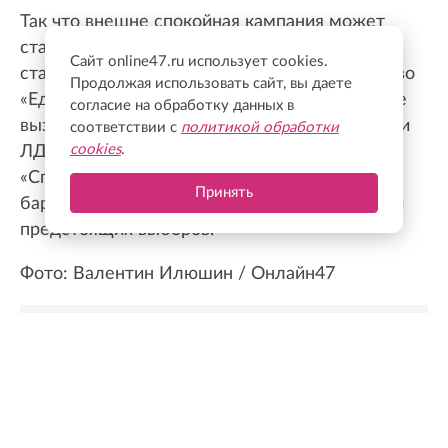
Так что внешне спокойная кампания может
стать значительно напряженнее уже после
Сайт online47.ru использует cookies.
старта полноценной агитации. Если лидерство
Продолжая использовать сайт, вы даете
«Единой России», по оценке эксперта, пока не
согласие на обработку данных в
вызывает вопросов, то соперничество КПРФ и
соответствии с
политикой обработки
cookies
.
ЛДПР за вторую позицию, а также борьба
«Справедливой России» за прохождение
Принять
барьера способны стать главными сюжетами
предстоящих выборов.
Фото: Валентин Илюшин / Онлайн47
Новости Online47- в Telegram быстрее🚀
Подпишись:
https://t.me/online47news