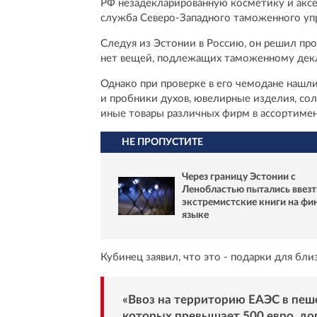
РФ незадекларированную косметику и аксес
служба Северо-Западного таможенного упр
Следуя из Эстонии в Россию, он решил прой
нет вещей, подлежащих таможенному дек
Однако при проверке в его чемодане нашл
и пробники духов, ювелирные изделия, со
иные товары различных фирм в ассортимен
НЕ ПРОПУСТИТЕ
Через границу Эстонии с
Ленобластью пытались ввезт
экстремистские книги на фи
языке
Кубинец заявил, что это - подарки для бли
«Ввоз на территорию ЕАЭС в пеш
которых превышает 500 евро, доп