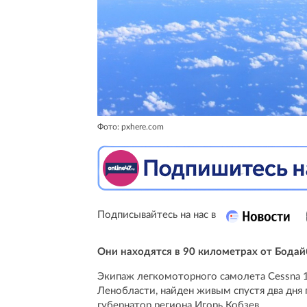
Фото: pxhere.com
Подписывайтесь на нас в
Они находятся в 90 километрах от Бодай
Экипаж легкомоторного самолета Cessna 1
Ленобласти, найден живым спустя два дня 
губернатор региона Игорь Кобзев.