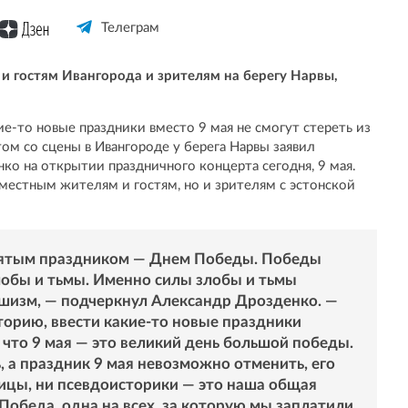
Телеграм
 и гостям Ивангорода и зрителям на берегу Нарвы,
е-то новые праздники вместо 9 мая не смогут стереть из
ом со сцены в Ивангороде у берега Нарвы заявил
ко на открытии праздничного концерта сегодня, 9 мая.
к местным жителям и гостям, но и зрителям с эстонской
святым праздником — Днем Победы. Победы
лобы и тьмы. Именно силы злобы и тьмы
шизм, — подчеркнул Александр Дрозденко. —
торию, ввести какие-то новые праздники
, что 9 мая — это великий день большой победы.
 а праздник 9 мая невозможно отменить, его
ницы, ни псевдоисторики — это наша общая
 Победа, одна на всех, за которую мы заплатили