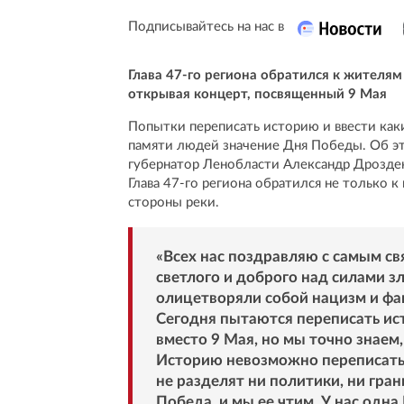
Подписывайтесь на нас в
Глава 47-го региона обратился к жителям
открывая концерт, посвященный 9 Мая
Попытки переписать историю и ввести каки
памяти людей значение Дня Победы. Об эт
губернатор Ленобласти Александр Дрозден
Глава 47-го региона обратился не только 
стороны реки.
«Всех нас поздравляю с самым 
светлого и доброго над силами з
олицетворяли собой нацизм и фа
Сегодня пытаются переписать ис
вместо 9 Мая, но мы точно знаем
Историю невозможно переписать,
не разделят ни политики, ни гра
Победа, и мы ее чтим. У нас одна