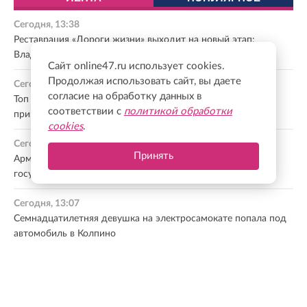
Сегодня, 13:38
Реставрация «Дороги жизни» выходит на новый этап:
Владимир Цой проверил ход работ
Сайт online47.ru использует cookies.
Продолжая использовать сайт, вы даете
Сегодня, 13:21
согласие на обработку данных в
Топ 5 мест в Ленобласти, куда можно отправиться на
соответствии с
политикой обработки
природу в ближайшие выходные
cookies
.
Сегодня, 13:09
Принять
Армия под управлением ИИ? Почему страны отдают
государственные решения нейросетям
Сегодня, 13:07
Семнадцатилетняя девушка на электросамокате попала под
автомобиль в Колпино
Сегодня, 12:55
Уникальную экспозицию о жизни императорских лошадей
после службы открыли в Царском Селе