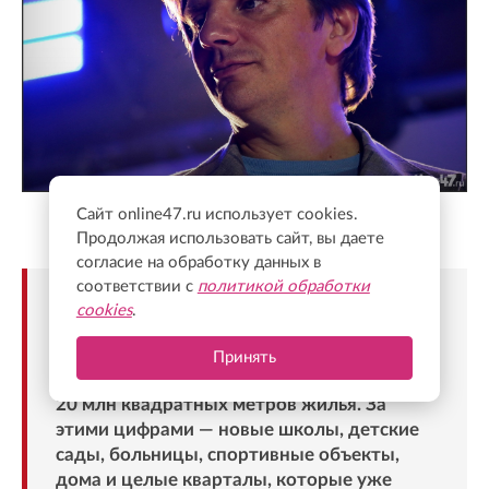
Сайт online47.ru использует cookies.
Валентин Илюшин/Online47
Продолжая использовать сайт, вы даете
согласие на обработку данных в
соответствии с
политикой обработки
«К Дню строителя Ленинградская область
cookies
.
подходит с очень серьезным заделом. За
последние пять лет строители возвели
Принять
более 130 социальных объектов и почти
20 млн квадратных метров жилья. За
этими цифрами — новые школы, детские
сады, больницы, спортивные объекты,
дома и целые кварталы, которые уже