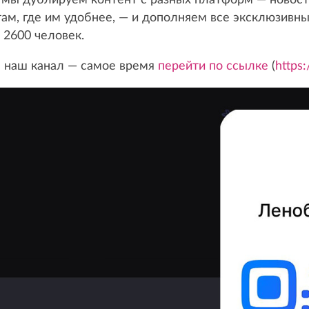
там, где им удобнее, — и дополняем все эксклюзивн
 2600 человек.
а наш канал — самое время
перейти по ссылке
(
https: