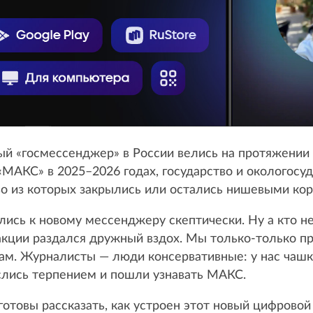
й «госмессенджер» в России велись на протяжении п
«МАКС» в 2025–2026 годах, государство и окологосу
о из которых закрылись или остались нишевыми ко
лись к новому мессенджеру скептически. Ну а кто не
дакции раздался дружный вздох. Мы только-только пр
ам. Журналисты — люди консервативные: у нас чашк
аслись терпением и пошли узнавать МАКС.
отовы рассказать, как устроен этот новый цифровой 