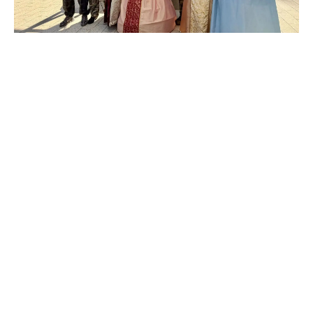
@drozdenko_au_lo