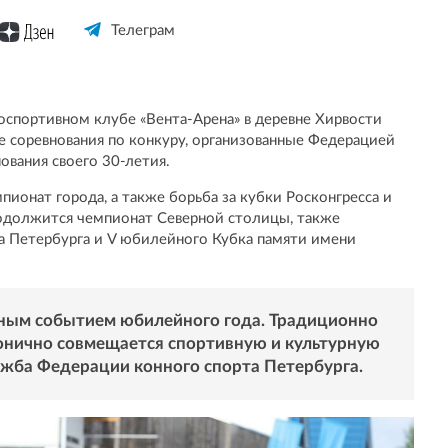
Телеграм
нноспортивном клубе «Вента-Арена» в деревне Хирвости
 соревнования по конкуру, организованные Федерацией
ования своего 30-летия.
мпионат города, а также борьба за кубки Росконгресса и
продолжится чемпионат Северной столицы, также
а Петербурга и V юбилейного Кубка памяти имени
льным событием юбилейного года. Традиционно
онично совмещается спортивную и культурную
ужба Федерации конного спорта Петербурга.