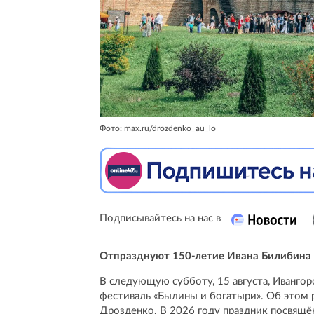
Фото: max.ru/drozdenko_au_lo
Подписывайтесь на нас в
Отпразднуют 150-летие Ивана Билибина
В следующую субботу, 15 августа, Ивангор
фестиваль «Былины и богатыри». Об этом 
Дрозденко. В 2026 году праздник посвящё