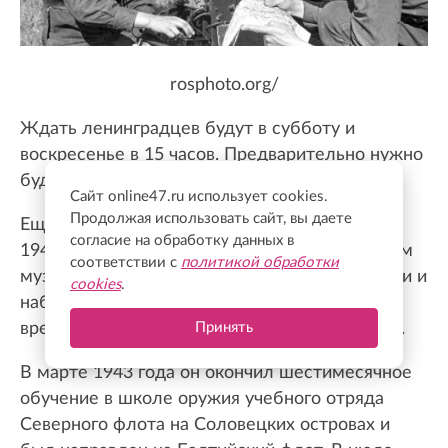
rosphoto.org/
Ждать ленинградцев будут в субботу и
воскресенье в 15 часов. Предварительно нужно
будет записаться по звонку в музей.
Сайт online47.ru использует cookies.
Продолжая использовать сайт, вы даете
Еще одна выставка, посвященная событиям
согласие на обработку данных в
1940-х, открыта в Приморском краеведческом
соответствии с
политикой обработки
музее. «Зарисовки военных лет» – это рисунки и
cookies
.
наброски из записной книжки, сделанные во
время войны ветераном Игорем Ласкаревым.
Принять
В марте 1943 года он окончил шестимесячное
обучение в школе оружия учебного отряда
Северного флота на Соловецких островах и