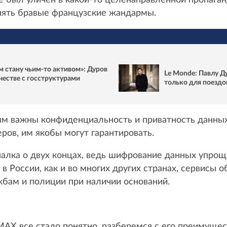
онять бравые французские жандармы.
ем стану чьим-то активом»: Дуров
Le Monde: Павлу Д
честве с госструктурами
только для поездо
м важны конфиденциальность и приватность данных,
ов, им якобы могут гарантировать.
я палка о двух концах, ведь шифрование данных упро
 России, как и во многих других странах, сервисы о
жбам и полиции при наличии оснований.
 MAX все стало понятно, разберемся с его преимущес