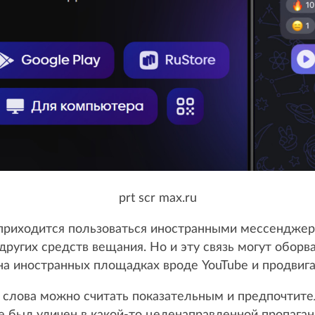
prt scr max.ru
 приходится пользоваться иностранными мессендже
ругих средств вещания. Но и эту связь могут оборват
на иностранных площадках вроде YouTube и продвиг
е слова можно считать показательным и предпочтите
 был уличен в какой-то целенаправленной пропаган