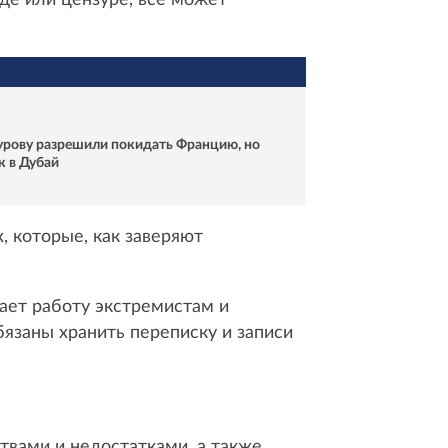
урову разрешили покидать Францию, но
к в Дубай
 которые, как заверяют
щает работу экстремистам и
бязаны хранить переписку и записи
твами и недостатками, а также