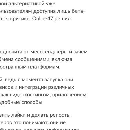
ной альтернативой уже
ользователям доступна лишь бета-
ься критике. Online47 решил
редпочитают месссенджеры и зачем
обмена сообщениями, включая
иностранным платформам.
й, ведь с момента запуска они
висов и интеграции различных
 как видеохостингом, приложением
 удобные способы.
ить лайки и делать репосты,
еров это понимают, они не