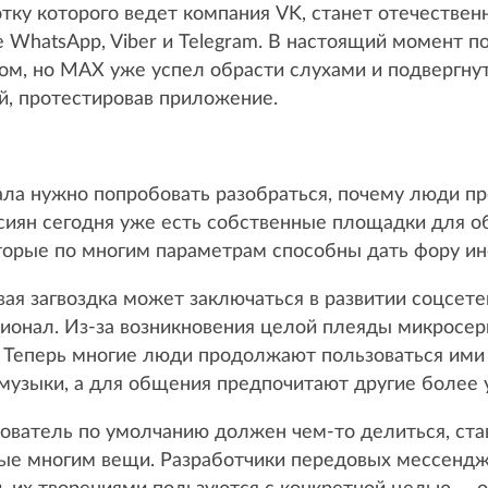
ку которого ведет компания VK, станет отечествен
hatsApp, Viber и Telegram. В настоящий момент п
м, но MAX уже успел обрасти слухами и подвергнут
й, протестировав приложение.
ла нужно попробовать разобраться, почему люди п
сиян сегодня уже есть собственные площадки для 
оторые по многим параметрам способны дать фору 
вая загвоздка может заключаться в развитии соцсете
ионал. Из-за возникновения целой плеяды микросер
 Теперь многие люди продолжают пользоваться ими
 музыки, а для общения предпочитают другие более
ователь по умолчанию должен чем-то делиться, став
ые многим вещи. Разработчики передовых мессендж