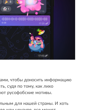
рами, чтобы доносить информацию
ь, судя по тому, как лихо
ают русофобские мотивы.
льным для нашей страны. И хоть
де или цензуре, все может