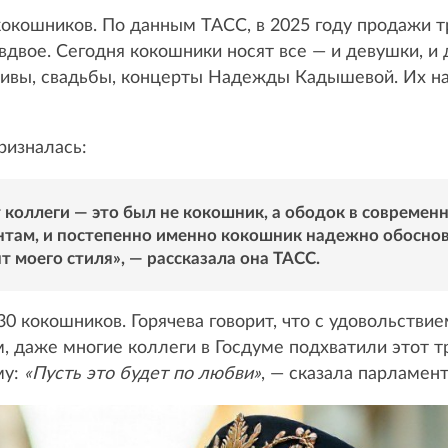
кокошников. По данным ТАСС, в 2025 году продажи 
двое. Сегодня кокошники носят все — и девушки, и
ативы, свадьбы, концерты Надежды Кадышевой. Их н
ризналась:
т коллеги — это был не кокошник, а ободок в современ
нтам, и постепенно именно кокошник надежно обоснова
т моего стиля», — рассказала она ТАСС.
30 кокошников. Горячева говорит, что с удовольстви
м, даже многие коллеги в Госдуме подхватили этот т
му:
«Пусть это будет по любви»
, — сказала парламен