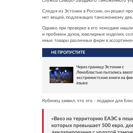
служба Северо-Западного таможенного упр
Следуя из Эстонии в Россию, он решил прой
нет вещей, подлежащих таможенному дек
Однако при проверке в его чемодане нашл
и пробники духов, ювелирные изделия, со
иные товары различных фирм в ассортимен
НЕ ПРОПУСТИТЕ
Через границу Эстонии с
Ленобластью пытались ввезт
экстремистские книги на фи
языке
Кубинец заявил, что это - подарки для бли
«Ввоз на территорию ЕАЭС в пеш
которых превышает 500 евро, доп
декларирования с уплатой тамож