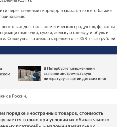
авления (СЗТУ).
ти через «зеленый» коридор и сказал, что в его багаже
ларированию.
и несколько десятков косметических продуктов, флаконы
лнцезащитные очки, сумки, женскую одежду и обувь и
те. Совокупная стоимость предметов - 358 тысяч рублей.
В Петербурге таможенники
и
выявили экстремистскую
нском
литературу в партии детских книг
зких в России.
ем порядке иностранных товаров, стоимость
ускается только при условии их обязательного
енных платежей», – напомнил начальник