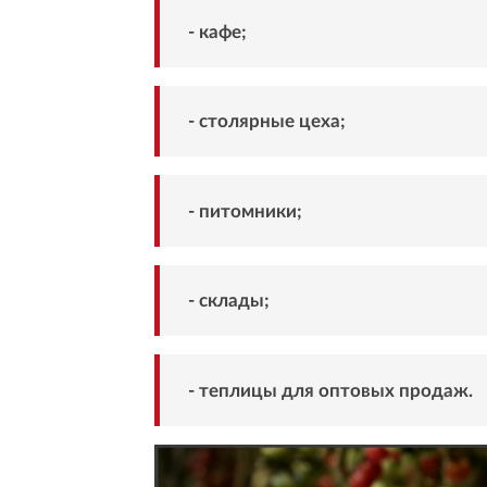
- кафе;
- столярные цеха;
- питомники;
- склады;
- теплицы для оптовых продаж.