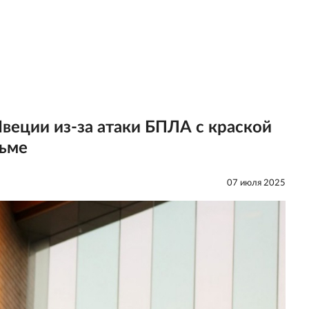
еции из-за атаки БПЛА с краской
льме
07 июля 2025