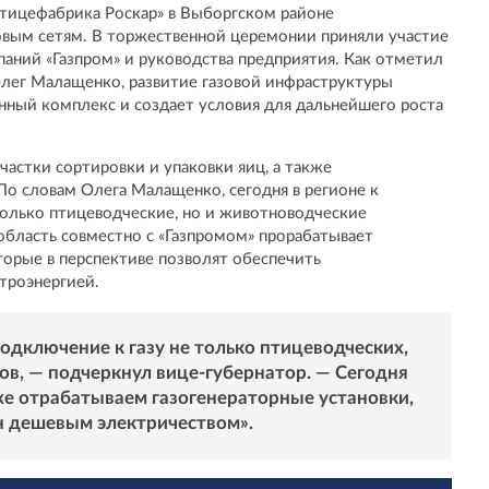
ицефабрика Роскар» в Выборгском районе
овым сетям. В торжественной церемонии приняли участие
паний «Газпром» и руководства предприятия. Как отметил
лег Малащенко, развитие газовой инфраструктуры
ный комплекс и создает условия для дальнейшего роста
частки сортировки и упаковки яиц, а также
о словам Олега Малащенко, сегодня в регионе к
олько птицеводческие, но и животноводческие
бласть совместно с «Газпромом» прорабатывает
торые в перспективе позволят обеспечить
троэнергией.
подключение к газу не только птицеводческих,
ов, — подчеркнул вице-губернатор. — Сегодня
же отрабатываем газогенераторные установки,
н дешевым электричеством».