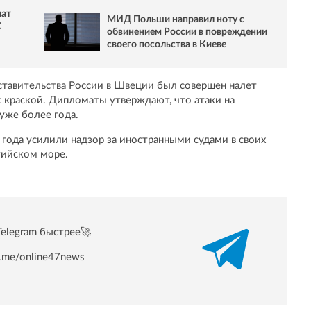
мат
МИД Польши направил ноту с
С
обвинением России в повреждении
своего посольства в Киеве
дставительства России в Швеции был совершен налет
с краской. Дипломаты утверждают, что атаки на
уже более года.
5 года усилили надзор за иностранными судами в своих
лтийском море.
Telegram быстрее🚀
/t.me/online47news