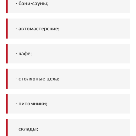
- бани-сауны;
- автомастерские;
- кафе;
- столярные цеха;
- питомники;
- склады;