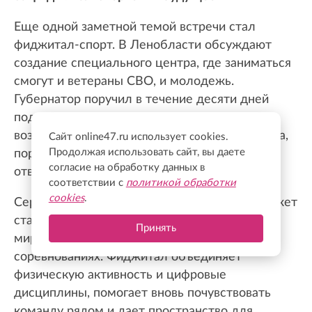
Еще одной заметной темой встречи стал
фиджитал-спорт. В Ленобласти обсуждают
создание специального центра, где заниматься
смогут и ветераны СВО, и молодежь.
Губернатор поручил в течение десяти дней
подготовить предложения: определить
возможную площадку, модель работы центра,
Сайт online47.ru использует cookies.
Продолжая использовать сайт, вы даете
порядок содержания оборудования и
согласие на обработку данных в
ответственность за него.
соответствии с
политикой обработки
cookies
.
Сергей Мачинский уверен: такой формат может
стать важной частью возвращения бойцов к
Принять
мирной жизни. И речь не только о
соревнованиях. Фиджитал объединяет
физическую активность и цифровые
дисциплины, помогает вновь почувствовать
команду рядом и дает пространство для