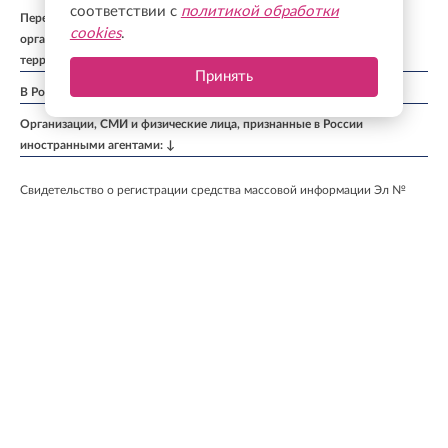
соответствии с
политикой обработки
Перечень иностранных и международных неправительственных
cookies
.
организаций, деятельность которых признана нежелательной на
территории Российской Федерации: ↓
Принять
В России признаны экстремистскими и запрещены организации: ↓
Организации, СМИ и физические лица, признанные в России
иностранными агентами: ↓
Свидетельство о регистрации средства массовой информации Эл №
ФС77-50579 от 9 июля 2012 г., выдано Федеральной службой по
надзору в сфере связи, информационных технологий и массовых
коммуникаций (Роскомнадзор).
Учредитель: Акционерное общество "Ленинградская областная
телекомпания".
Главный редактор: Бурмакина К. А.
Телефон: +7 (812) 640-6114
email:
info@online47.ru
Размещение рекламы
admitriev@lentv24.ru
Правила применения рекомендательных технологий
Архив