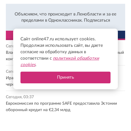
Объясняем, что происходит в Ленобласти и за ее
пределами в Одноклассниках.
Подписаться
ЛЕНТА
ПОПУЛЯРНОЕ
Сайт online47.ru использует cookies.
Продолжая использовать сайт, вы даете
Сегодня, 05:22
согласие на обработку данных в
Власти Индонезии планируют заключить с РФ долгосрочный
соответствии с
политикой обработки
контракт на поставки нефти
cookies
.
Сегодня, 04:46
Принять
Иран и Оман согласовали координаты нового маршрута
через Ормузский пролив
Сегодня, 03:37
Еврокомиссия по программе SAFE предоставила Эстонии
оборонный кредит на €2,34 млрд
Сегодня, 02:23
NBC: США разрабатывают новую ядерную стратегию на