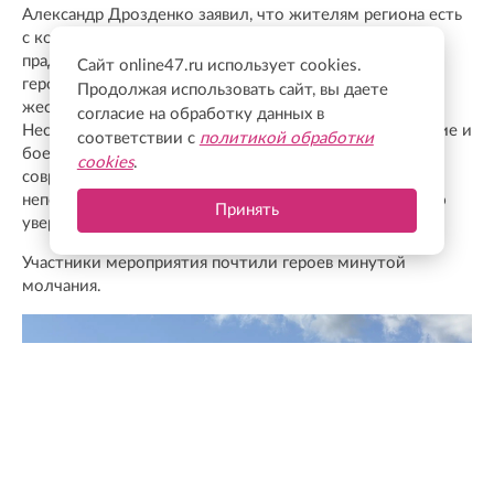
Александр Дрозденко заявил, что жителям региона есть
с кого брать пример, а именно с поколения дедов и
прадедов. Губернатор напомнил, что они не только
Сайт online47.ru использует cookies.
героически обороняли Ленинград, но и в условиях
Продолжая использовать сайт, вы даете
жесточайшей блокады продолжали трудиться в тылу.
согласие на обработку данных в
Несмотря на голод и холод, они выпускали вооружение и
соответствии с
политикой обработки
боеприпасы для фронта. Дрозденко подчеркнул, что
cookies
.
современники обязаны сохранять в себе такую же
непоколебимую веру в правоту своего дела и твердую
Принять
уверенность в итоговой победе.
Участники мероприятия почтили героев минутой
молчания.