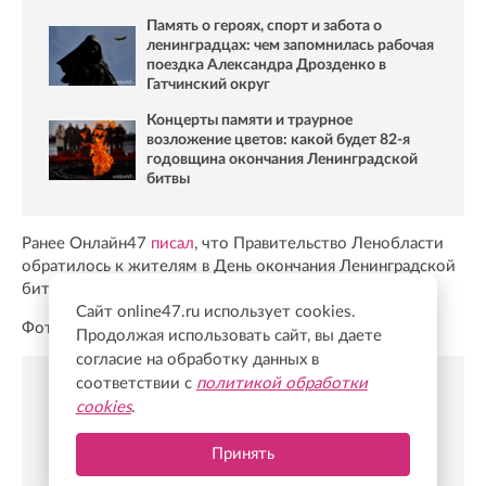
Память о героях, спорт и забота о
ленинградцах: чем запомнилась рабочая
поездка Александра Дрозденко в
Гатчинский округ
Концерты памяти и траурное
возложение цветов: какой будет 82-я
годовщина окончания Ленинградской
битвы
Ранее Онлайн47
писал
, что Правительство Ленобласти
обратилось к жителям в День окончания Ленинградской
битвы.
Сайт online47.ru использует cookies.
Фото: Онлайн47
Продолжая использовать сайт, вы даете
согласие на обработку данных в
соответствии с
политикой обработки
cookies
.
Новости Online47- в Telegram быстрее🚀
Подпишись:
https://t.me/online47news
Принять