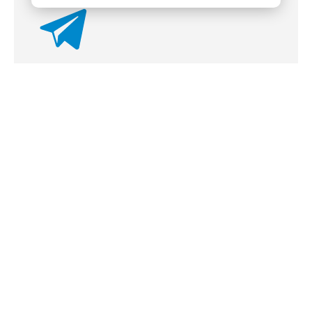
Показать больше
Читайте новости Ленинградской области раньше
других во Вконтакте
Подписаться
ЛЕНТА
ПОПУЛЯРНОЕ
Сегодня, 13:14
Беспилотную «Ласточку» начали тестировать на МЦК в
Москве