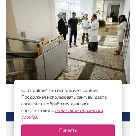
Сайт online47.ru использует cookies.
Комздрав ЛО
Продолжая использовать сайт, вы даете
согласие на обработку данных в
соответствии с
политикой обработки
НЕ ПРОПУСТИТЕ
cookies
.
Принять
Фельдшер из Тосно рассказала о