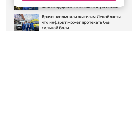
девочке, которая спустя два года
поблагодарила ее за спасенную жизнь
Врачи напомнили жителям Ленобласти,
что инфаркт может протекать без
сильной боли
Ранее Online47
рассказывал,
что женские консультации в
Ленобласти ждут перемены
Фото: Комздрав ЛО
Новости Online47- в Telegram быстрее🚀
Подпишись:
https://t.me/online47news