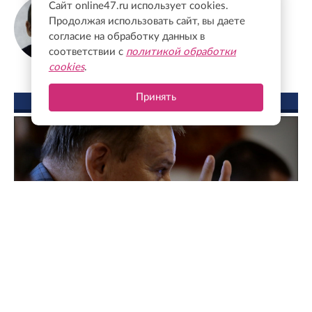
Александр Дрозденко
Сайт online47.ru использует cookies.
Губернатор Ленинградской области
Продолжая использовать сайт, вы даете
согласие на обработку данных в
соответствии с
политикой обработки
cookies
.
Принять
ФОТО ДНЯ