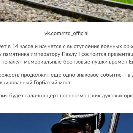
vk.com/rzd_official
ет в 14 часов и начнется с выступления военных орк
 у памятника императору Павлу I состоится презента
покажут мемориальные бронзовые пушки времен Ека
оржеств продолжит еще одно знаковое событие – в 
врированный Горбатый мост.
я будет гала-концерт военно-морских духовых оркес