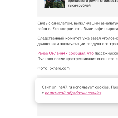
брендового ремня стоимост
тысяч рублей
Связь с самолетом, выполнявшим авиапатру
районе. Его координаты были зафиксирован
Следственный комитет уже завел уголовно
движения и эксплуатации воздушного тран
Ранее Онлайн47 сообщал, что
пассажирски
Пулково после «растрескивания внешнего с
Фото: pxhere.com
Сайт online47.ru использует cookies. Пр
Новости Online47- в 
с
политикой обработки cookies
.
Подпишись:
https:/