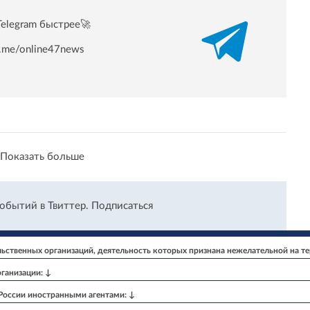
Telegram быстрее🚀
/t.me/online47news
Показать больше
событий в Твиттер.
Подписаться
ственных организаций, деятельность которых признана нежелательной на т
ганизации: ↓
 России иностранными агентами: ↓