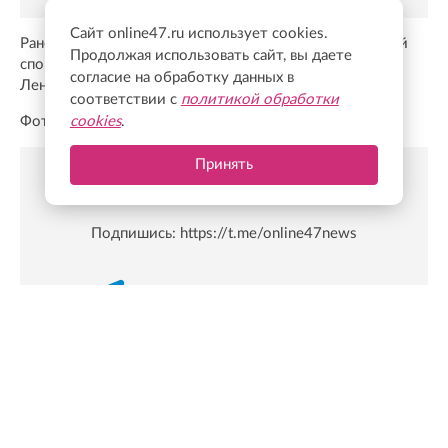
Сайт online47.ru использует cookies.
Ранее Онлайн47
писал
, что проект «Детский дворовый
Продолжая использовать сайт, вы даете
спорт» продолжает объединять юных спортсменов
согласие на обработку данных в
Ленобласти.
соответствии с
политикой обработки
Фото: lenobl.er.ru
cookies
.
Принять
Новости Online47- в Telegram быстрее🚀
Подпишись:
https://t.me/online47news